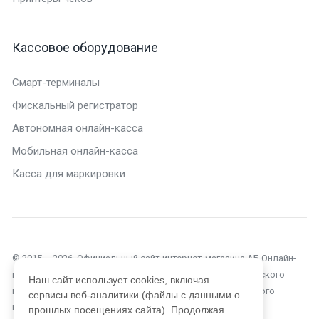
Кассовое оборудование
Смарт-терминалы
Фискальный регистратор
Автономная онлайн-касса
Мобильная онлайн-касса
Касса для маркировки
© 2015 – 2026. Официальный сайт интернет-магазина АБ Онлайн-
касса в Москве. Текущий сайт является объектом авторского
Наш сайт использует cookies, включая
права, исключительные права, на использование которого
сервисы веб-аналитики (файлы с данными о
принадлежат компании ООО «Автоматизация Бизнеса».
прошлых посещениях сайта). Продолжая