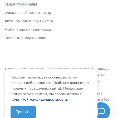
Смарт-терминалы
Фискальный регистратор
Автономная онлайн-касса
Мобильная онлайн-касса
Касса для маркировки
© 2015 – 2026. Официальный сайт интернет-магазина АБ Онлайн-
касса в Москве. Текущий сайт является объектом авторского
Наш сайт использует cookies, включая
права, исключительные права, на использование которого
сервисы веб-аналитики (файлы с данными о
принадлежат компании ООО «Автоматизация Бизнеса».
прошлых посещениях сайта). Продолжая
Копирование, размножение, распространение, перепечатка
пользоваться сайтом, вы соглашаетесь с
политикой конфиденциальности
.
(целиком или частично), или иное использование материала без
письменного разрешения компании не допускается. Любое
нарушение прав автора будет преследоваться на основе
Принять
российского и международного законодательства.